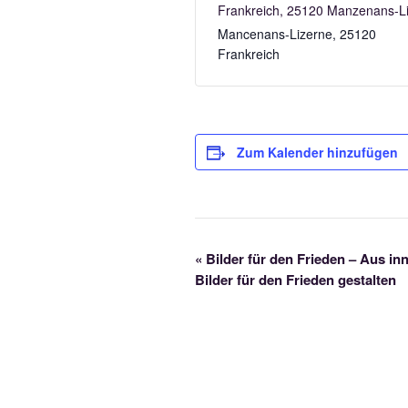
Frankreich, 25120 Manzenans-L
Mancenans-Lizerne
,
25120
Frankreich
Zum Kalender hinzufügen
V
«
Bilder für den Frieden – Aus i
Bilder für den Frieden gestalten
e
r
a
n
s