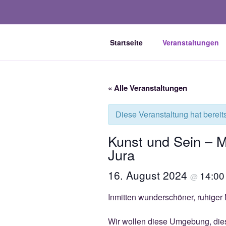
Zum
Inhalt
springen
Startseite
Veranstaltungen
FORUM GESUNDH
Email: kontakt@forum-gesundhe
« Alle Veranstaltungen
Diese Veranstaltung hat bereit
Kunst und Sein – 
Jura
16. August 2024
14:0
@
Inmitten wunderschöner, ruhiger N
Wir wollen diese Umgebung, diesen