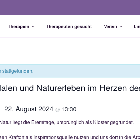
Therapien
Therapeuten gesucht
Verein
Li
EIT WÜRZBURG E.V.
it.org
s stattgefunden.
Malen und Naturerleben im Herzen de
22. August 2024
0
13:30
–
@
atur liegt die Eremitage, ursprünglich als Kloster gegründet.
 Kraftort als Inspirationsquelle nutzen und uns dort in die Arb