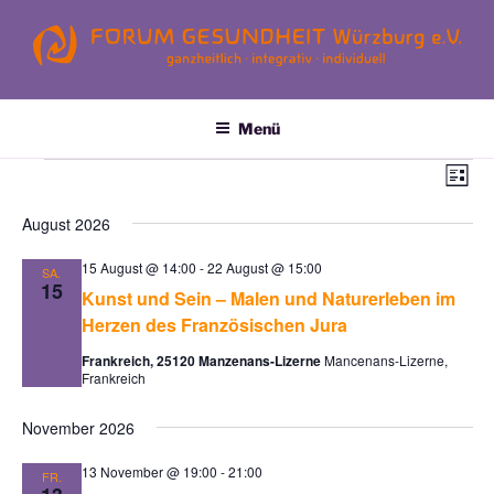
Zum
Inhalt
springen
FORUM GESUNDHEIT
Email: kontakt@forum-gesundheit.org
WÜRZBURG E.V.
Menü
Veranstaltungen
A
V
L
e
n
i
August 2026
s
r
s
t
a
i
e
15 August @ 14:00
-
22 August @ 15:00
SA.
n
15
c
Kunst und Sein – Malen und Naturerleben im
s
Herzen des Französischen Jura
h
t
t
Frankreich, 25120 Manzenans-Lizerne
Mancenans-Lizerne,
a
Frankreich
e
l
n
t
November 2026
u
-
13 November @ 19:00
-
21:00
n
FR.
N