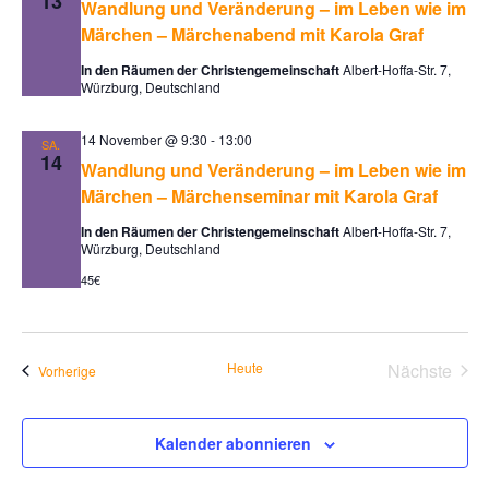
13
Wandlung und Veränderung – im Leben wie im
g
a
Märchen – Märchenabend mit Karola Graf
A
v
n
In den Räumen der Christengemeinschaft
Albert-Hoffa-Str. 7,
i
Würzburg, Deutschland
s
g
i
a
14 November @ 9:30
-
13:00
c
SA.
14
Wandlung und Veränderung – im Leben wie im
t
h
Märchen – Märchenseminar mit Karola Graf
t
i
e
o
In den Räumen der Christengemeinschaft
Albert-Hoffa-Str. 7,
Würzburg, Deutschland
n
n
45€
-
N
a
v
Heute
Nächste
Veranstaltungen
Vorherige
i
Veransta
g
Kalender abonnieren
a
t