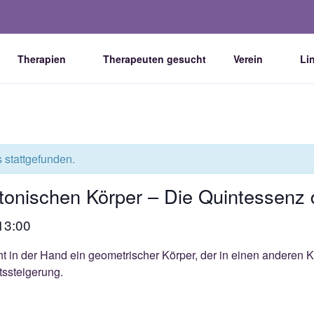
Therapien
Therapeuten gesucht
Verein
Li
EIT WÜRZBURG E.V.
it.org
s stattgefunden.
latonischen Körper – Die Quintessen
13:00
ht in der Hand ein geometrischer Körper, der in einen anderen 
tssteigerung.