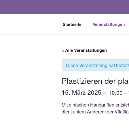
Zum
Inhalt
springen
Startseite
Veranstaltungen
FORUM GESUNDH
Email: kontakt@forum-gesundhe
« Alle Veranstaltungen
Diese Veranstaltung hat bereit
Plastizieren der p
15. März 2025
10:00
@
–
Mit einfachen Handgriffen entste
dient untern Anderem der Vitalitä