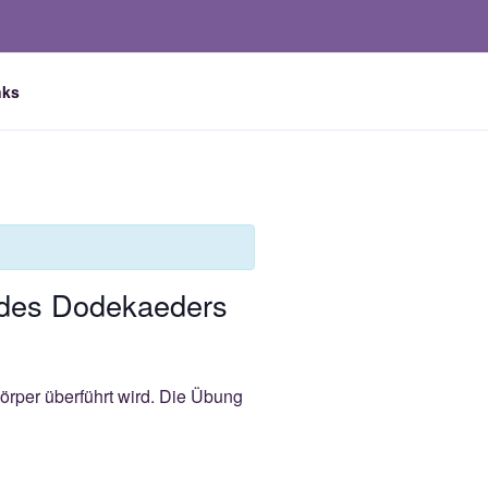
nks
z des Dodekaeders
Körper überführt wird. Die Übung